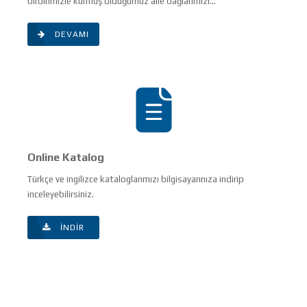
birbirimizle kurmuş olduğumuz aile bağlarımızı...
DEVAMI
Online Katalog
Türkçe ve ingilizce kataloglarımızı bilgisayarınıza indirip
inceleyebilirsiniz.
İNDIR